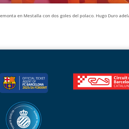
emonta en Mestalla con dos goles del polaco. Hugo Duro adela