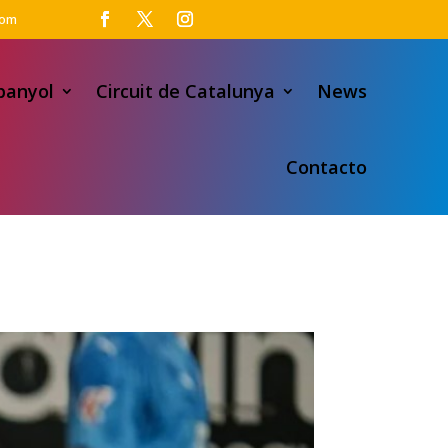
com
panyol
Circuit de Catalunya
News
Contacto