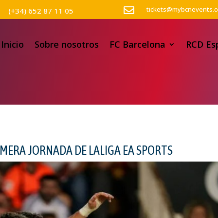

tickets@mybcnevents.
(+34) 652 87 11 05
Inicio
Sobre nosotros
FC Barcelona
RCD Es
IMERA JORNADA DE LALIGA EA SPORTS