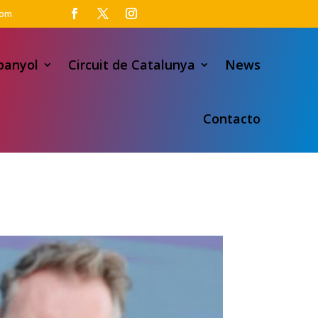
com
panyol
Circuit de Catalunya
News
Contacto