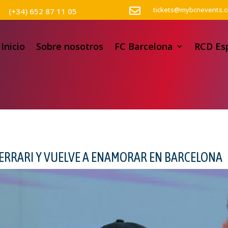

tickets@mybcnevents.
(+34) 652 87 11 05
Inicio
Sobre nosotros
FC Barcelona
RCD Es
FERRARI Y VUELVE A ENAMORAR EN BARCELONA