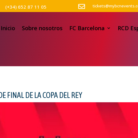

tickets@mybcnevents.
(+34) 652 87 11 05
Inicio
Sobre nosotros
FC Barcelona
RCD Es
DE FINAL DE LA COPA DEL REY