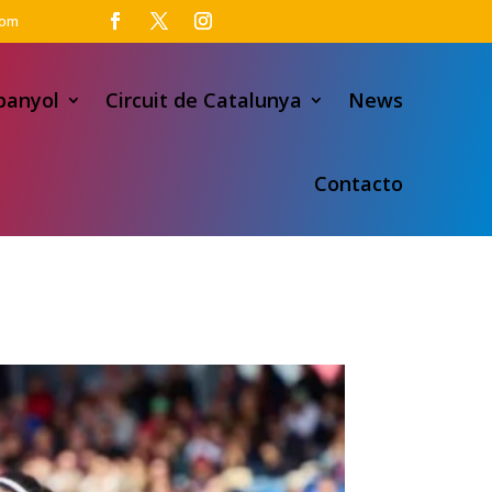
com
panyol
Circuit de Catalunya
News
Contacto