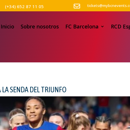

tickets@mybcnevents.
(+34) 652 87 11 05
Inicio
Sobre nosotros
FC Barcelona
RCD Es
A LA SENDA DEL TRIUNFO