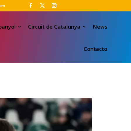
com
panyol
Circuit de Catalunya
News
Contacto