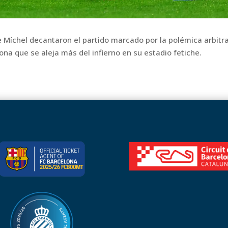
e Míchel decantaron el partido marcado por la polémica arbitra
ona que se aleja más del infierno en su estadio fetiche.