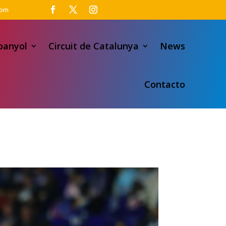
com
panyol
Circuit de Catalunya
News
Contacto