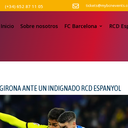

tickets@mybcnevents.
(+34) 652 87 11 05
Inicio
Sobre nosotros
FC Barcelona
RCD Es
EL GIRONA ANTE UN INDIGNADO RCD ESPANYOL