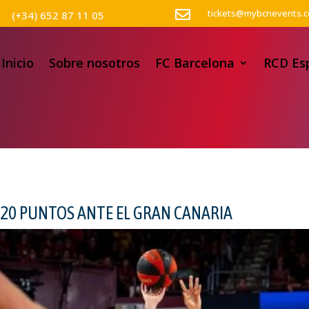

tickets@mybcnevents.
(+34) 652 87 11 05
Inicio
Sobre nosotros
FC Barcelona
RCD Es
A 20 PUNTOS ANTE EL GRAN CANARIA