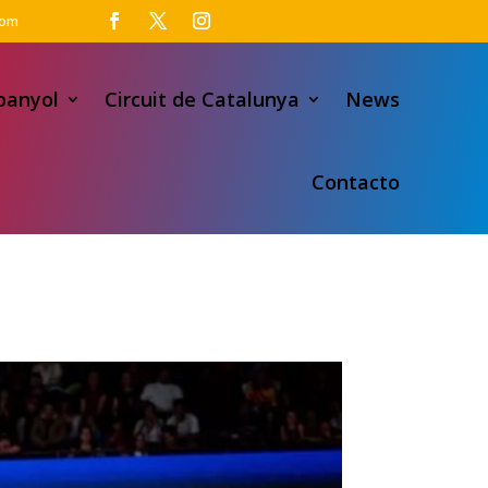
com
panyol
Circuit de Catalunya
News
Contacto